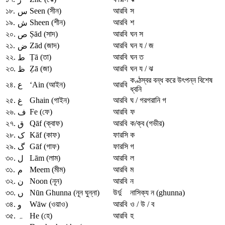
১৮.
Seen (সীন)
আরবি
স
س
১৯.
Sheen (শীন)
আরবি
শ
ش
২০.
Ṣād (সাদ)
আরবি
ঘন স
ص
২১.
Zād (জাদ)
আরবি
ঘন য / জ
ض
২২.
Ṭā (তা)
আরবি
ঘন ত
ط
২৩.
Ẓā (জা)
আরবি
ঘন য / ঝ
ظ
কণ্ঠস্বর বন্ধ করে উৎপন্ন বিশেষ
২৪.
ع
‘Ain (আইন)
আরবি
ধ্বনি
২৫.
Ghain (গাইন)
আরবি
ঘ / গরগরানি গ
غ
২৬.
Fe (ফে)
আরবি
ফ
ف
২৭.
Qāf (ক্বাফ)
আরবি
ক/ক্ব (গভীর)
ق
২৮.
Kāf (কাফ)
ফারসি
ক
ک
২৯.
Gāf (গাফ)
ফারসি
গ
گ
৩০.
Lām (লাম)
আরবি
ল
ل
৩১.
Meem (মীম)
আরবি
ম
م
৩২.
Noon (নূন)
আরবি
ন
ن
৩৩.
Nūn Ghunna (নূন ঘুন্না)
উর্দু
নাসিক্য ন (ghunna)
ں
৩৪.
Wāw (ওয়াও)
আরবি
ও / উ / ব
و
৩৫.
ہ
He (হে)
আরবি
হ