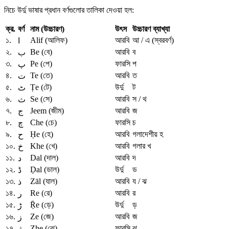
নিচে উর্দু ভাষার প্রধান বর্ণগুলোর তালিকা দেওয়া হল:
ক্র.
বর্ণ
নাম (
উচ্চারণ)
উৎস
উচ্চারণ
ব্যাখ্যা
১.
Alif (আলিফ)
আরবি
আ / এ (স্বরবর্ণ)
ا
২.
Be (বে)
আরবি
ব
ب
৩.
Pe (পে)
ফারসি
প
پ
৪.
Te (তে)
আরবি
ত
ت
৫.
Ṭe (টে)
উর্দু
ট
ٹ
৬.
Se (সে)
আরবি
স / থ
ث
৭.
Jeem (জীম)
আরবি
জ
ج
৮.
Che (চে)
ফারসি
চ
چ
৯.
Ḥe (হে)
আরবি
গলাদেশীয় হ
ح
১০.
Khe (খে)
আরবি
গলার খ
خ
১১.
Dal (দাল)
আরবি
দ
د
১২.
Ḍal (ডাল)
উর্দু
ড
ڈ
১৩.
Zāl (যাল)
আরবি
য / ঝ
ذ
১৪.
Re (রে)
আরবি
র
ر
১৫.
Ṝe (ড়ে)
উর্দু
ড়
ڑ
১৬.
Ze (জে)
আরবি
জ
ز
১৭.
Zhe (ঝে)
ফারসি
ঝ
ژ