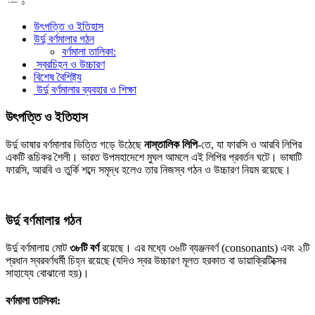
উৎপত্তি ও ইতিহাস
উর্দু বর্ণমালার গঠন
বর্ণমালা তালিকা:
️ স্বরচিহ্ন ও উচ্চারণ
বিশেষ বৈশিষ্ট্য
️ উর্দু বর্ণমালার ব্যবহার ও শিক্ষা
উৎপত্তি
ও
ইতিহাস
উর্দু ভাষার বর্ণমালার ভিত্তি গড়ে উঠেছে
নাস্তালিক
লিপি
-তে, যা ফারসি ও আরবি লিপির
একটি রূচিকর শৈলী। ভারত উপমহাদেশে মুঘল আমলে এই লিপির প্রবর্তন ঘটে। ভাষাটি
ফারসি, আরবি ও তুর্কি শব্দে সমৃদ্ধ হলেও তার নিজস্ব গঠন ও উচ্চারণ নিয়ম রয়েছে।
উর্দু
বর্ণমালার
গঠন
উর্দু বর্ণমালায় মোট
৩৮টি
বর্ণ
রয়েছে। এর মধ্যে ৩৬টি ব্যঞ্জনবর্ণ (consonants) এবং ২টি
প্রধান স্বরবর্ণধর্মী চিহ্ন রয়েছে (যদিও স্বর উচ্চারণ মূলত হরকাত বা ডায়াক্রিটিক্সের
সাহায্যে বোঝানো হয়)।
বর্ণমালা তালিকা: