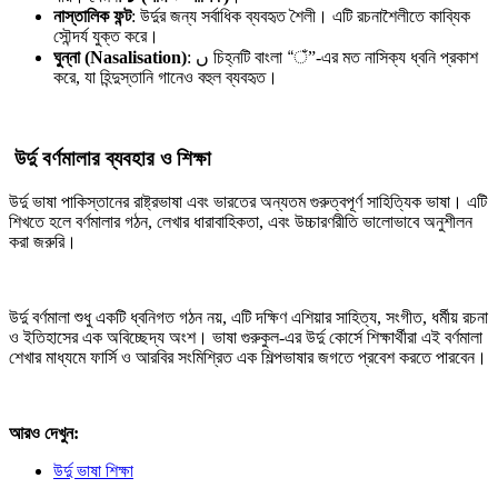
নাস্তালিক
ফন্ট
: উর্দুর জন্য সর্বাধিক ব্যবহৃত শৈলী। এটি রচনাশৈলীতে কাব্যিক
সৌন্দর্য যুক্ত করে।
ঘুন্না (Nasalisation)
: ں চিহ্নটি বাংলা “ঁ”-এর মত নাসিক্য ধ্বনি প্রকাশ
করে, যা হিন্দুস্তানি গানেও বহুল ব্যবহৃত।
️
উর্দু
বর্ণমালার
ব্যবহার
ও
শিক্ষা
উর্দু ভাষা পাকিস্তানের রাষ্ট্রভাষা এবং ভারতের অন্যতম গুরুত্বপূর্ণ সাহিত্যিক ভাষা। এটি
শিখতে হলে বর্ণমালার গঠন, লেখার ধারাবাহিকতা, এবং উচ্চারণরীতি ভালোভাবে অনুশীলন
করা জরুরি।
উর্দু বর্ণমালা শুধু একটি ধ্বনিগত গঠন নয়, এটি দক্ষিণ এশিয়ার সাহিত্য, সংগীত, ধর্মীয় রচনা
ও ইতিহাসের এক অবিচ্ছেদ্য অংশ। ভাষা গুরুকুল-এর উর্দু কোর্সে শিক্ষার্থীরা এই বর্ণমালা
শেখার মাধ্যমে ফার্সি ও আরবির সংমিশ্রিত এক শিল্পভাষার জগতে প্রবেশ করতে পারবেন।
আরও দেখুন:
উর্দু ভাষা শিক্ষা