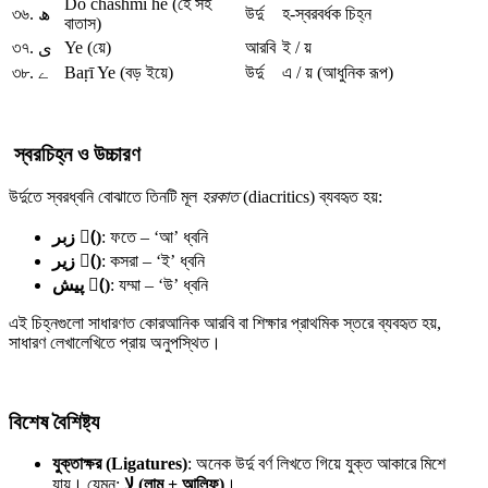
Do chashmi he (হে সহ
৩৬.
ھ
উর্দু
হ-স্বরবর্ধক চিহ্ন
বাতাস)
৩৭.
Ye (য়ে)
আরবি
ই / য়
ی
৩৮.
ے
Baṛī Ye (বড় ইয়ে)
উর্দু
এ / য় (আধুনিক রূপ)
️
স্বরচিহ্ন
ও
উচ্চারণ
উর্দুতে স্বরধ্বনি বোঝাতে তিনটি মূল
হরকাত
(diacritics) ব্যবহৃত হয়:
زبر (َ)
: ফতে – ‘আ’ ধ্বনি
زير (ِ)
: কসরা – ‘ই’ ধ্বনি
پيش (ُ)
: যম্মা – ‘উ’ ধ্বনি
এই চিহ্নগুলো সাধারণত কোরআনিক আরবি বা শিক্ষার প্রাথমিক স্তরে ব্যবহৃত হয়,
সাধারণ লেখালেখিতে প্রায় অনুপস্থিত।
বিশেষ
বৈশিষ্ট্য
যুক্তাক্ষর (Ligatures)
: অনেক উর্দু বর্ণ লিখতে গিয়ে যুক্ত আকারে মিশে
যায়। যেমন:
لا (
লাম +
আলিফ)
।