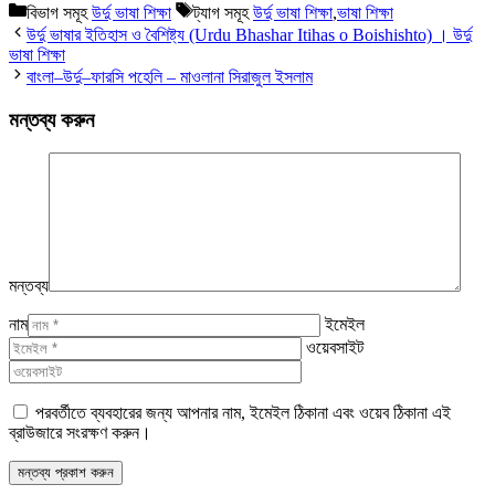
বিভাগ সমূহ
উর্দু ভাষা শিক্ষা
ট্যাগ সমূহ
উর্দু ভাষা শিক্ষা
,
ভাষা শিক্ষা
উর্দু ভাষার ইতিহাস ও বৈশিষ্ট্য (Urdu Bhashar Itihas o Boishishto) । উর্দু
ভাষা শিক্ষা
বাংলা–উর্দু–ফারসি পহেলি – মাওলানা সিরাজুল ইসলাম
মন্তব্য করুন
মন্তব্য
নাম
ইমেইল
ওয়েবসাইট
পরবর্তীতে ব্যবহারের জন্য আপনার নাম, ইমেইল ঠিকানা এবং ওয়েব ঠিকানা এই
ব্রাউজারে সংরক্ষণ করুন।