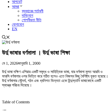
আপডেট
আমরা
ব্যবহারের শর্তাবলী
দাবিত্যাগ
গোপনীয়তা নীতি
যোগাযোগ
EN
উর্দু ভাষার বর্ণমালা । উর্দু ভাষা শিক্ষা
মে 1, 2026
জানুয়ারি 1, 2000
উর্দু ভাষা দক্ষিণ এশিয়ার একটি সমৃদ্ধ ও সাহিত্যিক ভাষা, যার বর্ণমালা মূলত আরবি ও
ফারসি বর্ণমালার ওপর ভিত্তি করে গঠিত হলেও এতে নিজস্ব কিছু বৈশিষ্ট্য যুক্ত হয়েছে।
উর্দু বর্ণমালার সৌন্দর্য, গঠন এবং ধ্বনিগত ভিন্নতা একে হিন্দুস্তানি ভাষাকোষে একটি
স্বতন্ত্র পরিচয় দিয়েছে।
Table of Contents