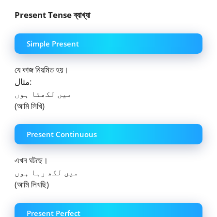
Present Tense ব্যাখ্যা
Simple Present
যে কাজ নিয়মিত হয়।
مثال:
میں لکھتا ہوں
(আমি লিখি)
Present Continuous
এখন ঘটছে।
میں لکھ رہا ہوں
(আমি লিখছি)
Present Perfect