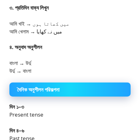
৩. প্রতিদিন বাক্য লিখুন
আমি খাই → میں کھاتا ہوں
আমি খেলাম → میں نے کھایا
৪. অনুবাদ অনুশীলন
বাংলা → উর্দু
উর্দু → বাংলা
দৈনিক অনুশীলন পরিকল্পনা
দিন ১–৩
Present tense
দিন ৪–৬
Past tense