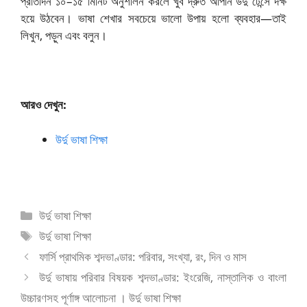
প্রতিদিন ১০–১৫ মিনিট অনুশীলন করলে খুব দ্রুত আপনি উর্দু টেন্সে দক্ষ
হয়ে উঠবেন। ভাষা শেখার সবচেয়ে ভালো উপায় হলো ব্যবহার—তাই
লিখুন, পড়ুন এবং বলুন।
আরও দেখুন:
উর্দু ভাষা শিক্ষা
বিভাগ
উর্দু ভাষা শিক্ষা
সমূহ
ট্যাগ
উর্দু ভাষা শিক্ষা
সমূহ
ফার্সি প্রাথমিক শব্দভাণ্ডার: পরিবার, সংখ্যা, রং, দিন ও মাস
উর্দু ভাষায় পরিবার বিষয়ক শব্দভাণ্ডার: ইংরেজি, নাস্তালিক ও বাংলা
উচ্চারণসহ পূর্ণাঙ্গ আলোচনা । উর্দু ভাষা শিক্ষা