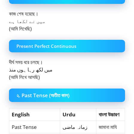
কাজ শেষ হয়েছে।
میں نے لکھا ہے
(আমি লিখেছি)
Present Perfect Continuous
দীর্ঘ সময় ধরে চলছে।
میں لکھ رہا ہوں منذ
(আমি লিখে আসছি)
২. Past Tense (অতীত কাল)
English
Urdu
বাংলা উচ্চারণ
Past Tense
زمانہ ماضی
জামানা মাযি