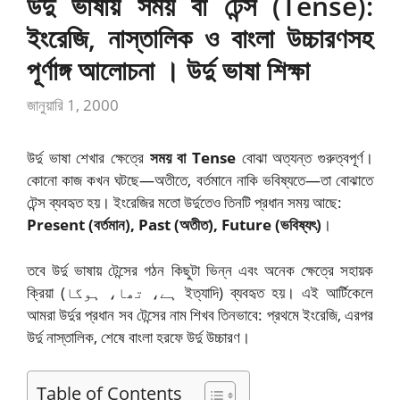
উর্দু ভাষায় সময় বা টেন্স (Tense):
ইংরেজি, নাস্তালিক ও বাংলা উচ্চারণসহ
পূর্ণাঙ্গ আলোচনা । উর্দু ভাষা শিক্ষা
জানুয়ারি 1, 2000
উর্দু ভাষা শেখার ক্ষেত্রে
সময় বা Tense
বোঝা অত্যন্ত গুরুত্বপূর্ণ।
কোনো কাজ কখন ঘটছে—অতীতে, বর্তমানে নাকি ভবিষ্যতে—তা বোঝাতে
টেন্স ব্যবহৃত হয়। ইংরেজির মতো উর্দুতেও তিনটি প্রধান সময় আছে:
Present (বর্তমান), Past (অতীত), Future (ভবিষ্যৎ)
।
তবে উর্দু ভাষায় টেন্সের গঠন কিছুটা ভিন্ন এবং অনেক ক্ষেত্রে সহায়ক
ক্রিয়া (ہے، تھا، ہوگا ইত্যাদি) ব্যবহৃত হয়। এই আর্টিকেলে
আমরা উর্দুর প্রধান সব টেন্সের নাম শিখব তিনভাবে: প্রথমে ইংরেজি, এরপর
উর্দু নাস্তালিক, শেষে বাংলা হরফে উর্দু উচ্চারণ।
Table of Contents