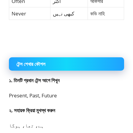
Often
اکثر
আকসার
Never
کبھی نہیں
কভি নাহি
টেন্স শেখার কৌশল
১. তিনটি প্রধান টেন্স আগে শিখুন
Present, Past, Future
২. সহায়ক ক্রিয়া মুখস্থ করুন
ہے، تھا، ہوگا