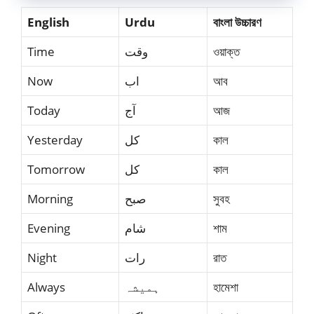
English
Urdu
বাংলা উচ্চারণ
Time
وقت
ওয়াক্ত
Now
اب
আব
Today
آج
আজ
Yesterday
کل
কাল
Tomorrow
کل
কাল
Morning
صبح
সুবহ
Evening
شام
শাম
Night
رات
রাত
Always
ہمیشہ
হামেশা