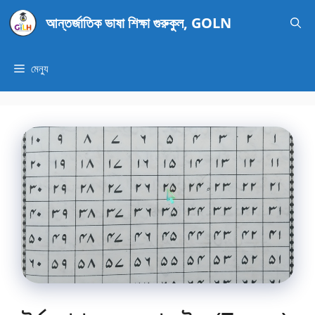
এড়িেয়
আন্তর্জাতিক ভাষা শিক্ষা গুরুকুল, GOLN
লেখায়
যান
মেন্যু