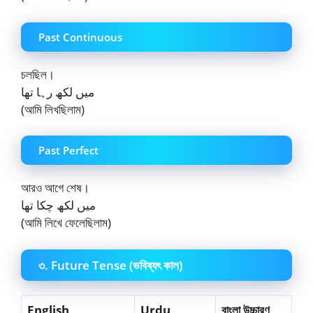
Past Continuous
চলছিল।
میں لکھ رہا تھا
(আমি লিখছিলাম)
Past Perfect
আরও আগে শেষ।
میں لکھ چکا تھا
(আমি লিখে ফেলেছিলাম)
৩. Future Tense (ভবিষ্যৎ কাল)
English
Urdu
বাংলা উচ্চারণ