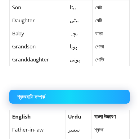
Son
بیٹا
বেটা
Daughter
بیٹی
বেটি
Baby
بچہ
বাচ্চা
Grandson
پوتا
পোতা
Granddaughter
پوتی
পোতি
শ্বশুরবাড়ি সম্পর্ক
English
Urdu
বাংলা উচ্চারণ
Father-in-law
سسر
শ্বশুর