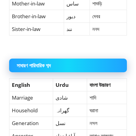
Mother-in-law
ساس
শাশুড়ি
Brother-in-law
دیور
দেবর
Sister-in-law
نند
ননদ
সাধারণ পারিবারিক শব্দ
English
Urdu
বাংলা উচ্চারণ
Marriage
شادی
শাদি
Household
گھرانہ
ঘরানা
Generation
نسل
নসল
Ancestor
آباؤ اجداد
আবাও আজদাদ