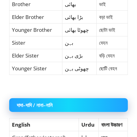
Brother
بھائی
ভাই
Elder Brother
بڑا بھائی
বড়া ভাই
Younger Brother
چھوٹا بھائی
ছোটা ভাই
Sister
بہن
বেহন
Elder Sister
بڑی بہن
বড়ি বেহন
Younger Sister
چھوٹی بہن
ছোটি বেহন
দাদা–দাদি / নানা–নানি
English
Urdu
বাংলা উচ্চারণ