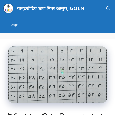
এড়িেয়
আন্তর্জাতিক ভাষা শিক্ষা গুরুকুল, GOLN
লেখায়
যান
মেন্যু