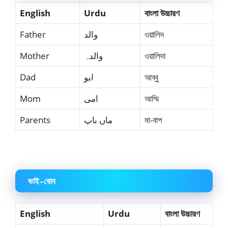
English
Urdu
বাংলা উচ্চারণ
Father
والد
ওয়ালিদ
Mother
والدہ
ওয়ালিদা
Dad
ابو
আব্বু
Mom
امی
আম্মি
Parents
ماں باپ
মা-বাপ
ভাই–বোন
English
Urdu
বাংলা উচ্চারণ