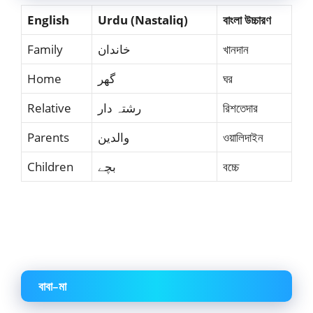
English
Urdu (Nastaliq)
বাংলা উচ্চারণ
Family
خاندان
খানদান
Home
گھر
ঘর
Relative
رشتہ دار
রিশতেদার
Parents
والدین
ওয়ালিদাইন
Children
بچے
বচ্চে
বাবা–মা