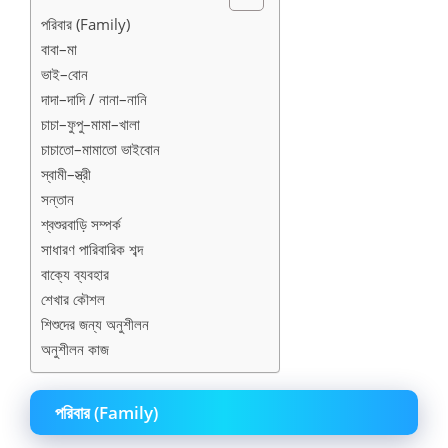
পরিবার (Family)
বাবা–মা
ভাই–বোন
দাদা–দাদি / নানা–নানি
চাচা–ফুপু–মামা–খালা
চাচাতো–মামাতো ভাইবোন
স্বামী–স্ত্রী
সন্তান
শ্বশুরবাড়ি সম্পর্ক
সাধারণ পারিবারিক শব্দ
বাক্যে ব্যবহার
শেখার কৌশল
শিশুদের জন্য অনুশীলন
অনুশীলন কাজ
পরিবার (Family)