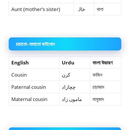
Aunt (mother’s sister)
خالہ
খালা
চাচাতো–মামাতো ভাইবোন
English
Urdu
বাংলা উচ্চারণ
Cousin
کزن
কাজিন
Paternal cousin
چچازاد
চাচাজাদ
Maternal cousin
ماموں زاد
মামুজাদ