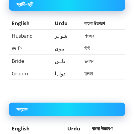
স্বামী–স্ত্রী
English
Urdu
বাংলা উচ্চারণ
Husband
شوہر
শওহর
Wife
بیوی
বিবি
Bride
دلہن
দুলহন
Groom
دولہا
দুলহা
সন্তান
English
Urdu
বাংলা উচ্চারণ