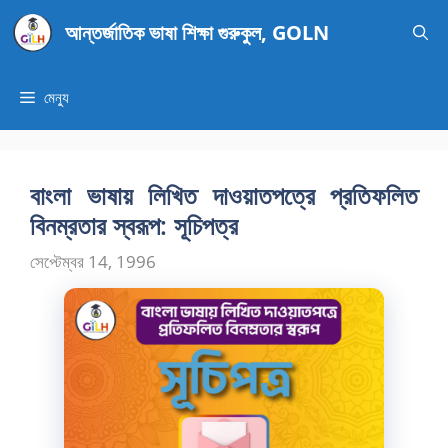
এড়িেয়
আন্তর্জাতিক ভাষা শিক্ষা গুরুকুল, GOLN
লেখায়
যান
মেন্যু
বাংলা ভাষায় লিখিত দাওয়াতপত্রে প্রতিফলিত
বিনম্রতার স্বরূপ: সূচিপত্র
সেপ্টেম্বর 14, 1996