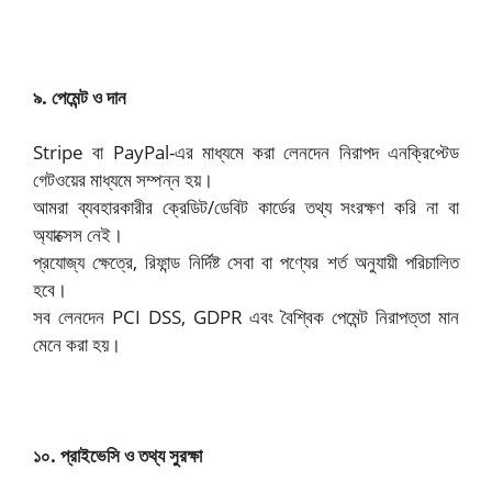
৯. পেমেন্ট ও দান
Stripe বা PayPal-এর মাধ্যমে করা লেনদেন নিরাপদ এনক্রিপ্টেড
গেটওয়ের মাধ্যমে সম্পন্ন হয়।
আমরা ব্যবহারকারীর ক্রেডিট/ডেবিট কার্ডের তথ্য সংরক্ষণ করি না বা
অ্যাক্সেস নেই।
প্রযোজ্য ক্ষেত্রে, রিফান্ড নির্দিষ্ট সেবা বা পণ্যের শর্ত অনুযায়ী পরিচালিত
হবে।
সব লেনদেন PCI DSS, GDPR এবং বৈশ্বিক পেমেন্ট নিরাপত্তা মান
মেনে করা হয়।
১০. প্রাইভেসি ও তথ্য সুরক্ষা